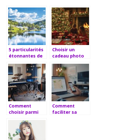
5 particularités
Choisir un
étonnantes de
cadeau photo
la météo en
personnalisé
Suède que vous
pour un Noël
ignorez
sous le signe du
souvenir
Comment
Comment
choisir parmi
faciliter sa
toutes les
recherche
batteries
d’appartement
électroniques
à louer à
disponibles et
bordeaux avec