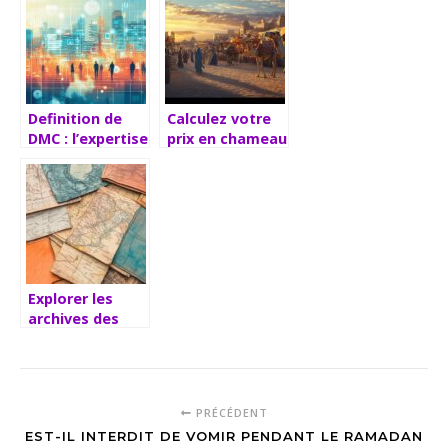
spécifique :
fantastiques
protocole de
ont marqué
recherche pour
l’année ?
l’examen des
théories
féministes
Definition de
Calculez votre
intersectionnelles
DMC : l’expertise
prix en chameau
locale au
: l’évaluation
service de vos
loufoque qui
excursions
cartonne pour
personnalisées
estimer votre
valeur en
chameaux
Explorer les
archives des
cartes
anciennes :
Voyage au cœur
de la navigation
PRÉCÉDENT
d’autrefois
EST-IL INTERDIT DE VOMIR PENDANT LE RAMADAN