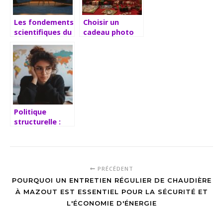
Les fondements
Choisir un
scientifiques du
cadeau photo
Contact –
personnalisé
Psychologie
pour un Noël
Bismuth dans le
sous le signe du
traitement des
souvenir
troubles
anxieux
Politique
structurelle :
que comprendre
des mesures de
transformation
économique
PRÉCÉDENT
européenne
POURQUOI UN ENTRETIEN RÉGULIER DE CHAUDIÈRE
À MAZOUT EST ESSENTIEL POUR LA SÉCURITÉ ET
L'ÉCONOMIE D'ÉNERGIE